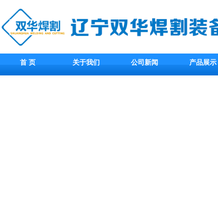
首 页
关于我们
公司新闻
产品展示