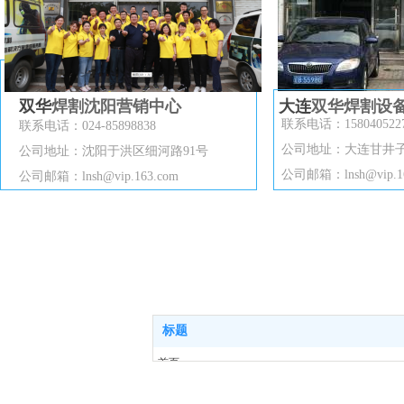
双华
焊割沈阳营销中心
大连
双华焊割设
联系电话：158040522
联系电话：024-85898838
公司地址：大连甘井子
公司地址：沈阳于洪区细河路91号
公司邮箱：lnsh@vip.16
公司邮箱：lnsh@vip.163.com
标题
首页
辽
关于我们