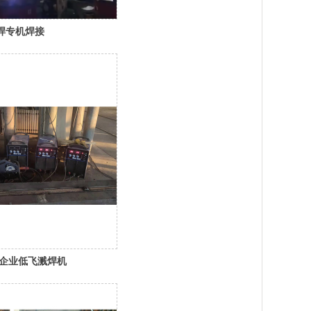
堆焊专机焊接
企业低飞溅焊机