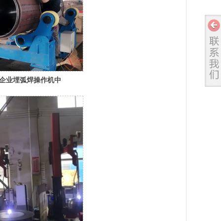
企业埋弧焊操作机中