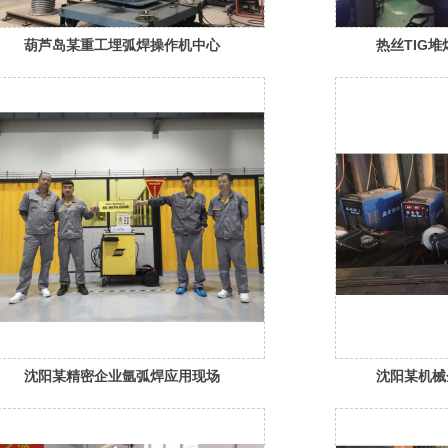
葫芦岛某重工埋弧焊操作机中心
热丝TIG
沈阳某精密企业氩弧焊应用现场
沈阳某机械