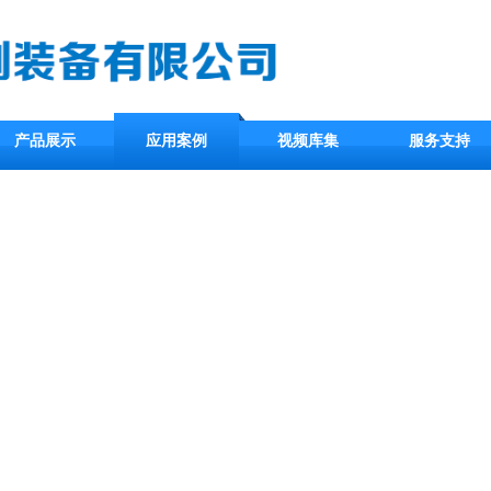
产品展示
应用案例
视频库集
服务支持