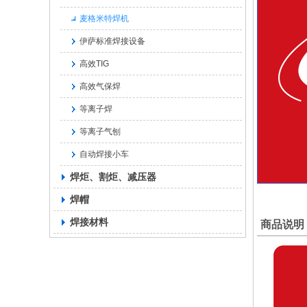
麦格米特焊机
伊萨标准焊接设备
高效TIG
高效气保焊
等离子焊
等离子气刨
自动焊接小车
焊炬、割炬、减压器
焊帽
焊接材料
商品说明