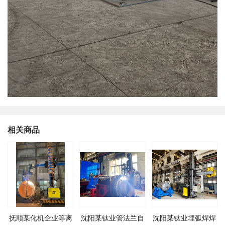
相关商品
抚顺某化机企业等离
沈阳某钛业管法兰自
沈阳某钛业埋弧焊焊